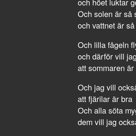
och höet luktar g
Och solen är så 
och vattnet är så 
Och lilla fågeln f
och därför vill ja
att sommaren är
Och jag vill ocks
att fjärilar är bra
Och alla söta my
dem vill jag ocks