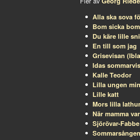
Fler av
Georg Riede
Alla ska sova fö
Bom sicka bom
Du käre lille s
En till som jag
Grisevisan (Ibla
Idas sommarvi
Kalle Teodor
Lilla ungen mi
Lille katt
Mors lilla lath
När mamma var 
Sjörövar-Fabbe
Sommarsånge