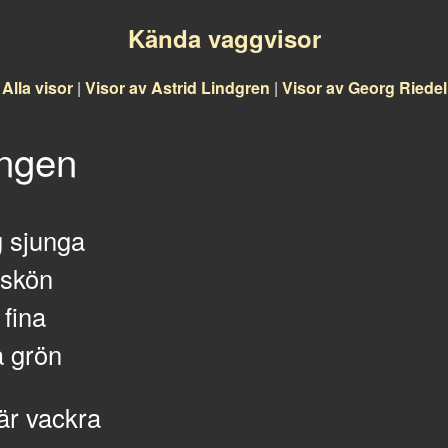
Kända vaggvisor
Alla visor
|
Visor av Astrid Lindgren
|
Visor av Georg Riedel
ngen
g sjunga
 skön
 fina
å grön
r vackra