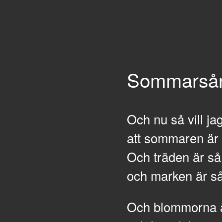
Sommarså
Och nu så vill ja
att sommaren är
Och träden är så
och marken är s
Och blommorna ä