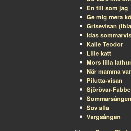
En till som jag
Ge mig mera kö
Grisevisan (Ibla
Idas sommarvi
Kalle Teodor
Lille katt
Mors lilla lath
När mamma var 
Pilutta-visan
Sjörövar-Fabbe
Sommarsånge
Sov alla
Vargsången