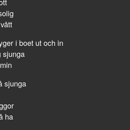
ott
solig
vått
lyger i boet ut och in
g sjunga
 min
å sjunga
ggor
å ha