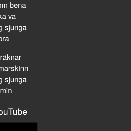
 om bena
ka va
ag sjunga
bra
fräknar
mmarskinn
ag sjunga
 min
ouTube