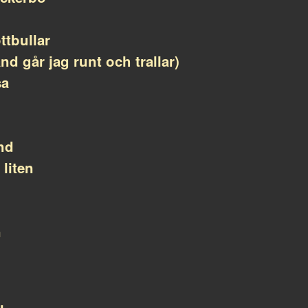
ttbullar
nd går jag runt och trallar)
sa
und
liten
n