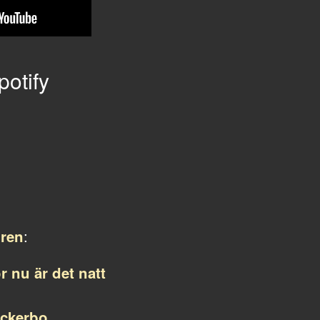
otify
:
gren
r nu är det natt
nickerbo