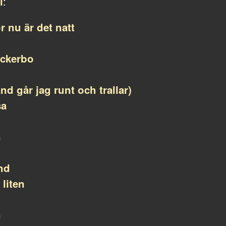
:
l
r nu är det natt
nickerbo
nd går jag runt och trallar)
sa
n
und
liten
n