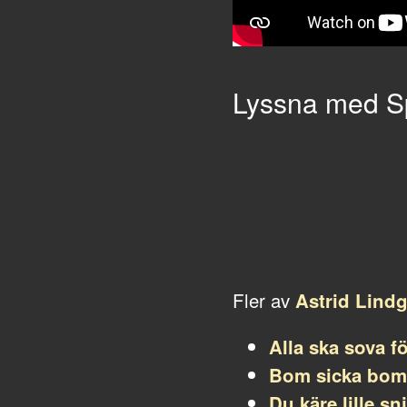
Lyssna med Sp
Fler av
Astrid Lind
Alla ska sova fö
Bom sicka bom
Du käre lille s