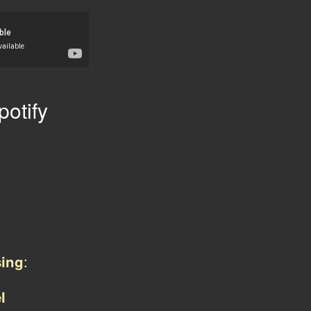
otify
:
sing
l