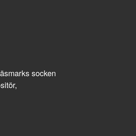
Gräsmarks socken
itör,