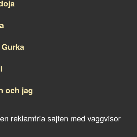
doja
la
r Gurka
l
n och jag
Den reklamfria sajten med vaggvisor