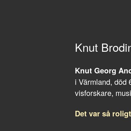
Knut Brodi
Knut Georg And
i Värmland, död 6
visforskare, musi
Det var så rolig